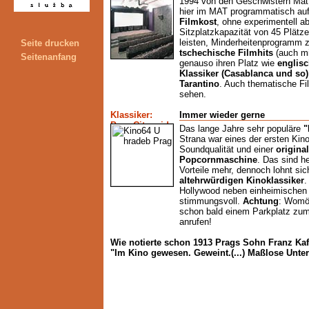
1994 von den Geschwistern Matt
hier im MAT programmatisch au
Filmkost
, ohne experimentell a
Sitzplatzkapazität von 45 Plätz
leisten, Minderheitenprogramm 
Seite drucken
tschechische Filmhits
(auch mit
Seitenanfang
genauso ihren Platz wie
englis
Klassiker (Casablanca und so)
Tarantino
. Auch thematische Fil
sehen.
Klassiker:
Immer wieder gerne
Das lange Jahre sehr populäre
"
Strana war eines der ersten Kin
Soundqualität und einer
origina
Popcornmaschine
. Das sind he
Vorteile mehr, dennoch lohnt si
altehrwürdigen Kinoklassiker
.
Hollywood neben einheimischen 
stimmungsvoll.
Achtung
: Womög
schon bald einem Parkplatz zum O
anrufen!
Wie notierte schon 1913 Prags Sohn Franz Ka
"Im Kino gewesen. Geweint.(...) Maßlose Unter