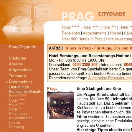
Hotel *****
|
Hotel ****
|
Hotel ***
|
Hotel *
Pensionen
|
Appartements
|
Hostel
|
Cam
Über 900 Hotels in Prag
|
Hotelbewertun
Prag-Cityguide
AKRIZO:
Kinos in Prag - Für Auge, Ohr und 
Hotel Beratungs- und Reservierungs-Hotline 
Stadtplan
Mo. - Fr.: von 9:30 bis 19:00 Uhr:
Anreise
Deutschland:
0234 3386 903
| International:
0049
Unser Team von Prag-Spezialisten berät Sie gern 
Allgemeines
passende Unterkunft zum besten Preis zu finden
Transport
Reservierungsanfrage:
Allgemeine Reservierung
Übernachten
Last-Minute
Prag:
Eine Stadt geht ins Kino
Frühbucher-Rabatte
Die
Prager Kinolandschaft
kann
Hotel *****
lassen. Mit über
50 Lichtspielh
Hotel ****
Hauptstadt auf. Das
Spektrum
r
Hotel ***
Klubkinos bis zu hochmodernen M
Hotel **
es inzwischen überreichlich, die
Pensionen
Filme
werden in Tschechien zu
Appartements
gezeigt, einheimische Produktio
Hostel
englischen Untertiteln.
Camping
Hier einige Tipps abseits des 