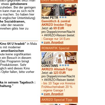
LAST MINUTE Spezial
lach gegründet setzt man
f etwas
gehobenere
bzuheben. Bei der geringen
en kann man es sich nicht
zu machen. So haben hier
Hotel PETR
 englischer Untertitelung)
Gemütlich & zentral
che Sozialdramen,
AKRIZO Insider-Tipp
oder der neueste
Jetzt ab
69 EUR
mreihen gibts hier zu
pro Doppelzimmer/Nacht
+ AKRIZO-Reisen bietet:
- Garage nur 14 Euro
zum Angebot
Kino 64 U hradeb"
in Mala
os mit moderner
ROMANTIK Spezial
l amerikanischen
ute keine signifikanten
ch ein Besuch in diesem
 Das Programm bringt
Produktionen. Sehr
CONSTANS
lich wird dieses Kino
AKRIZO Altstadt-Tipp
pfer fallen, bitte vorher
Jetzt ab
123 EUR
pro Doppelzimmer/Nacht
+ AKRIZO-Reisen bietet:
fka in seinem Tagebuch :
- bis 10 Tage vor Anreise
haltung."
Frühbucherrabatt 20 %
- eigene Garage !
zum Angebot
AKRIZO Spezial Tipp