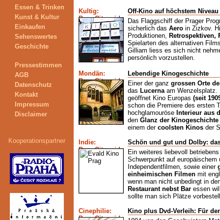
Essen & Trinken
Kultig:
Off-Kino auf höchstem Niveau
Kunst & Kultur
Das Flaggschiff der Prager Pro
Einkaufen
sicherlich das
Aero
in Zizkov. H
Produktionen,
Retrospektiven, 
Sehenswertes
Spielarten des alternativen Film
Geschichte
Gilliam liess es sich nicht nehm
persönlich vorzustellen.
Pressestimmen
Mondän:
Lebendige Kinogeschichte
AGB
Einer der ganz
grossen Orte d
Datenschutz
das
Lucerna
am Wenzelsplatz. 
Kontakt
geöffnet Kino Europas
(seit 190
Impressum
schon die Premiere des ersten 
hochglamouröse
Interieur aus 
Disclaimer
den
Glanz der Kinogeschichte
einem der
coolsten Kinos
der S
Kooperationspartner
Indie:
Schön und gut und Dolby: da
Ein weiteres liebevoll betrieben
Schwerpunkt auf europäischem 
Independentfilmen, sowie einer
einheimischen Filmen
mit engl
wenn man nicht unbedingt in de
Restaurant nebst Bar
essen wil
sollte man sich Plätze vorbestel
Cinephilie:
Kino plus Dvd-Verleih: Für de