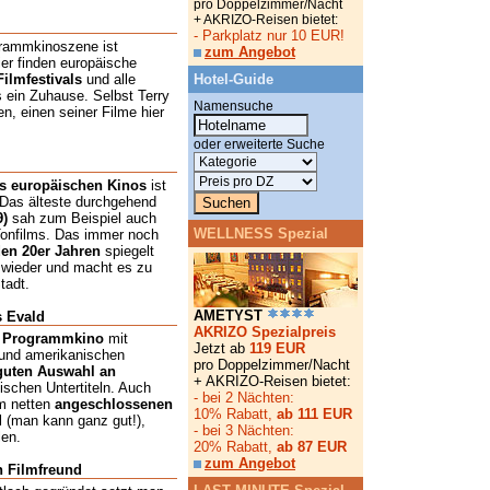
pro Doppelzimmer/Nacht
+ AKRIZO-Reisen bietet:
- Parkplatz nur 10 EUR!
grammkinoszene ist
zum Angebot
ier finden europäische
Filmfestivals
und alle
Hotel-Guide
s ein Zuhause. Selbst Terry
Namensuche
en, einen seiner Filme hier
oder erweiterte Suche
es europäischen Kinos
ist
Das älteste durchgehend
9)
sah zum Beispiel auch
WELLNESS Spezial
Tonfilms. Das immer noch
den 20er Jahren
spiegelt
wieder und macht es zu
tadt.
AMETYST
s Evald
AKRIZO Spezialpreis
s
Programmkino
mit
Jetzt ab
119 EUR
und amerikanischen
pro Doppelzimmer/Nacht
guten Auswahl an
+ AKRIZO-Reisen bietet:
ischen Untertiteln. Auch
- bei 2 Nächten:
m netten
angeschlossenen
10% Rabatt,
ab 111 EUR
l (man kann ganz gut!),
- bei 3 Nächten:
len.
20% Rabatt,
ab 87 EUR
zum Angebot
n Filmfreund