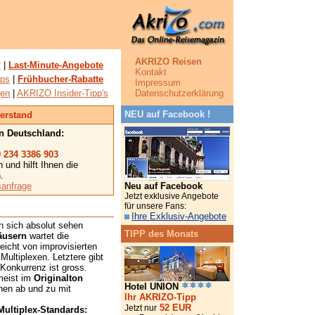
AKRIZO Reisen
*
|
Last-Minute-Angebote
Kontakt
ps
|
Frühbucher-Rabatte
Impressum
gen
|
AKRIZO Insider-Tipp's
Datenschutzerklärung
NEU auf Facebook !
Verstand
in Deutschland:
 234 3386 903
und hilft Ihnen die
.
sanfrage
Neu auf Facebook
Jetzt exklusive Angebote
für unsere Fans:
Ihre Exklusiv-Angebote
 sich absolut sehen
TIPP des Monats
äusern
wartet die
eicht von improvisierten
ultiplexen. Letztere gibt
 Konkurrenz ist gross.
meist im
Originalton
Hotel UNION
nen ab und zu mit
Ihr AKRIZO-Tipp
52 EUR
Jetzt nur
Multiplex-Standards: