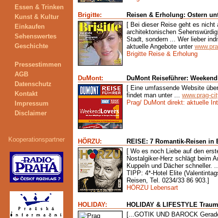
Essen & Trinken
Brigitte:
Reisen & Erholung: Ostern un
Kunst & Kultur
[
Bei dieser Reise geht es nicht
Einkaufen
architektonischen Sehenswürdigl
Sehenswertes
Stadt, sondern ... Wer lieber indiv
Geschichte
aktuelle Angebote unter
www.pra
Brigitte Reise & Erholung
Pressestimmen
AGB
DuMont:
DuMont Reiseführer: Weekend
Datenschutz
[
Eine umfassende Website über
Kontakt
findet man unter ...
www.prag-cit
Prag/ DuMont direkt: aktuelle In
Impressum
Disclaimer
Kooperationspartner
HÖRZU:
REISE: 7 Romantik-Reisen in
[ Wo es noch Liebe auf den erste
Nostalgiker-Herz schlägt beim A
Kuppeln und Dächer schneller. ..
TIPP: 4*-Hotel Elite (Valentintag
Reisen, Tel. 0234/33 86 903.]
HÖRZU Lebensart
HOLIDAY:
HOLIDAY & LIFESTYLE Traumzi
[...GOTIK UND BAROCK Gerade 