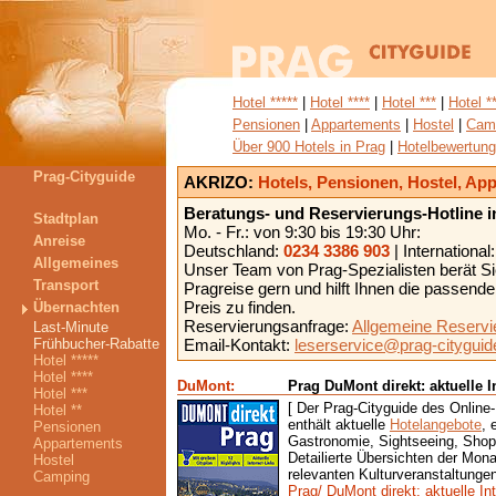
Hotel *****
|
Hotel ****
|
Hotel ***
|
Hotel *
Pensionen
|
Appartements
|
Hostel
|
Cam
Über 900 Hotels in Prag
|
Hotelbewertun
Prag-Cityguide
AKRIZO:
Hotels, Pensionen, Hostel, A
Beratungs- und Reservierungs-Hotline i
Stadtplan
Mo. - Fr.: von 9:30 bis 19:30 Uhr:
Anreise
Deutschland:
0234 3386 903
| International
Allgemeines
Unser Team von Prag-Spezialisten berät Sie
Transport
Pragreise gern und hilft Ihnen die passend
Preis zu finden.
Übernachten
Reservierungsanfrage:
Allgemeine Reservi
Last-Minute
Frühbucher-Rabatte
Email-Kontakt:
leserservice@prag-cityguid
Hotel *****
Hotel ****
DuMont:
Prag DuMont direkt: aktuelle I
Hotel ***
[
Der Prag-Cityguide des Online
Hotel **
enthält aktuelle
Hotelangebote
, 
Pensionen
Gastronomie, Sightseeing, Shopp
Appartements
Detailierte Übersichten der Mo
Hostel
relevanten Kulturveranstaltungen
Camping
Prag/ DuMont direkt: aktuelle In