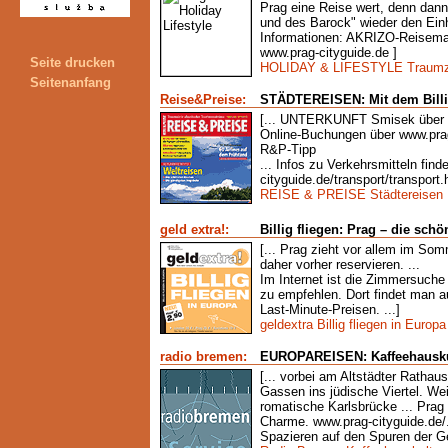
Prag eine Reise wert, denn dann 
und des Barock" wieder den Einh
Informationen: AKRIZO-Reisemag
www.prag-cityguide.de ]
Seite drucken
HOLIDAY & LIFESTYLE Traumz
Seitenanfang
Reise&Preise:
STÄDTEREISEN: Mit dem Billi
[... UNTERKUNFT Smisek über w
Online-Buchungen über www.prag
R&P-Tipp
... Infos zu Verkehrsmitteln fin
cityguide.de/transport/transport.h
REISE & PREISE Städtereisen
geld extra!:
Billig fliegen: Prag – die sch
[... Prag zieht vor allem im Som
daher vorher reservieren. ...
Im Internet ist die Zimmersuche
zu empfehlen. Dort findet man 
Last-Minute-Preisen. ...]
geldextra Billig fliegen in Europa
radio bremen:
EUROPAREISEN: Kaffeehauskul
[... vorbei am Altstädter Rathau
Gassen ins jüdische Viertel. Wei
romatische Karlsbrücke ... Prag
Charme. www.prag-cityguide.de/.
Spazieren auf den Spuren der Ge