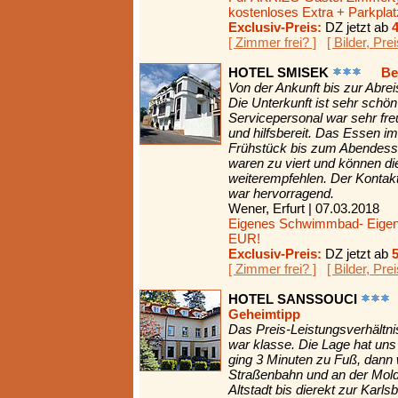
kostenloses Extra + Parkplatz
Exclusiv-Preis:
DZ jetzt ab
[ Zimmer frei? ]
[ Bilder, Pre
HOTEL SMISEK
Be
Von der Ankunft bis zur Abrei
Die Unterkunft ist sehr schön
Servicepersonal war sehr fr
und hilfsbereit. Das Essen i
Frühstück bis zum Abendesse
waren zu viert und können di
weiterempfehlen. Der Konta
war hervorragend.
Wener, Erfurt | 07.03.2018
Eigenes Schwimmbad- Eigene
EUR!
Exclusiv-Preis:
DZ jetzt ab
[ Zimmer frei? ]
[ Bilder, Pre
HOTEL SANSSOUCI
Geheimtipp
Das Preis-Leistungsverhältni
war klasse. Die Lage hat uns
ging 3 Minuten zu Fuß, dann
Straßenbahn und an der Molda
Altstadt bis dierekt zur Karl