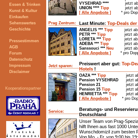
VYSEHRAD ****
jetzt a
Essen & Trinken
UNION ****
Tipp
jetzt a
Kunst & Kultur
[ Alle Angebote ]
* pro Do
Einkaufen
Sehenswertes
Prag Zentrum:
Last Minute:
Top-Deals der 
Geschichte
ANGELIS ***
Tipp
jetzt a
PETR ***
Tipp
jetzt a
LORETA ***
Tipp
jetzt a
Pressestimmen
ADEBA ***
Tipp
jetzt a
AGB
Sanssouci ***
Neu
jetzt a
[ Alle Angebote ]
* pro Dop
Forum
Datenschutz
Preiswert aber gut:
Top-Dea
Impressum
Jetzt sparen:
Hotels
!
Disclaimer
OAZA ***
Tipp
jetzt 
Pension VYSEHRAD
jetzt 
Pension 21
jetzt 
Kooperationspartner
Pension 15
Tipp
jetzt 
HENRIETTA ***
Tipp
jetzt 
[ Alle Angebote ]
* pro Do
Beratungs- und Reservieru
Service:
Deutschland
Unser Team von Prag-Spezial
hilft Ihnen aus fast 1000 Unte
Wunschdomizil zum besten Pr
Von Mo. - Fr. von 9:00 bis 19: