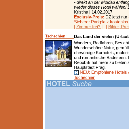
- direkt an der Moldau entla
wieder dieses Hotel wählen! E
Kristina | 14.02.2017
Exclusiv-Preis:
DZ jetzt nur
Sicherer Parkplatz kostenlo
[ Zimmer frei? ]
[ Bilder, Pre
Tschechien:
Das Land der vielen (Urlaub
Wandern, Radfahren, Besich
Wunderschöne Natur, gemütl
ehrwürdige Kurhotels, maler
und romantische Badeseen. 
Republik hat mehr zu bieten al
Hauptstadt Prag.
NEU: Empfohlene Hotels 
Tschechien