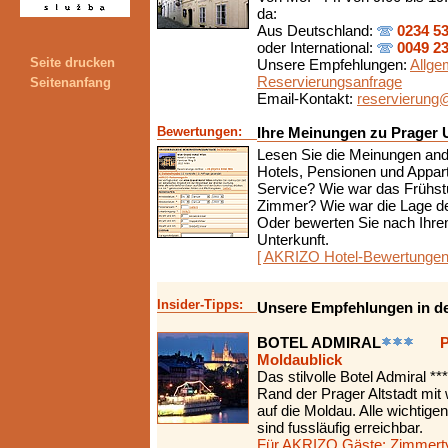
da:
Aus Deutschland:
0234 5
oder International:
0049 2
Seite drucken
Unsere Empfehlungen:
Allge
Reservierungsanfrage
Seitenanfang
Email-Kontakt:
reservierung@
Bewertungen:
Ihre Meinungen zu Prager U
Lesen Sie die Meinungen and
Hotels, Pensionen und Appar
Service? Wie war das Frühst
Zimmer? Wie war die Lage de
Oder bewerten Sie nach Ihrem
Unterkunft.
[ AKRIZO Hotel-Bewertungen
Insider-Tipps:
Unsere Empfehlungen in der
BOTEL ADMIRAL
P
Moldaublick
Das stilvolle Botel Admiral **
Rand der Prager Altstadt mi
auf die Moldau. Alle wichtig
sind fussläufig erreichbar.
Für AKRIZO Gäste: Zimmerty