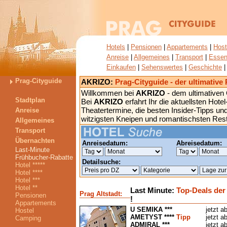
Hotels
|
Pensionen
|
Appartements
|
Host
Anreise
|
Allgemeines
|
Transport
|
Essen
Einkaufen
|
Sehenswertes
|
Geschichte
Prag-Cityguide
AKRIZO:
Prag-Cityguide - der ultimative
Willkommen bei
AKRIZO
- dem ultimativen
Stadtplan
Bei
AKRIZO
erfahrt Ihr die aktuellsten Hot
Theatertermine, die besten Insider-Tipps un
Anreise
witzigsten Kneipen und romantischsten Res
Allgemeines
Transport
Übernachten
Anreisedatum:
Abreisedatum:
Last-Minute
Frühbucher-Rabatte
Detailsuche:
Hotel *****
Hotel ****
Hotel ***
Hotel **
Last Minute:
Top-Deals der
Prag Altstadt:
Pensionen
!
Appartements
U SEMIKA ***
jetzt a
Hostel
AMETYST ****
Tipp
jetzt a
Camping
ADMIRAL ***
jetzt a