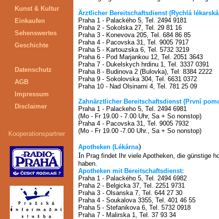
Kunst & Kultur
Ärztlicher Bereitschaftsdienst
(Rychlá lékarsk
Praha 1 - Palackého 5, Tel. 2494 9181
Einkaufen
Praha 2 - Sokolska 27, Tel. 29 81 16
Sehenswertes
Praha 3 - Konevova 205, Tel. 684 86 85
Praha 4 - Pacovska 31, Tel. 9005 7917
Geschichte
Praha 5 - Kartouzska 6, Tel. 5732 3219
Praha 6 - Pod Marjankou 12, Tel. 2051 3643
Praha 7 - Dukelskych hrdinu 1, Tel. 3337 0391
Datenschutz
Praha 8 - Budinova 2 (Bulovka), Tel. 8384 2222
Praha 9 - Sokolovska 304, Tel. 6631 0372
AGB
Praha 10 - Nad Olsinami 4, Tel. 781 25 09
Impressum
Zahnärztlicher Bereitschaftsdienst (První pom
Disclaimer
Praha 1 - Palackeho 5, Tel. 2494 6981
(Mo - Fr 19.00 - 7.00 Uhr, Sa + So nonstop)
Praha 4 - Pacovska 31, Tel. 9005 7932
(Mo - Fr 19.00 -7.00 Uhr., Sa + So nonstop)
Kooperationspartner
)
Apotheken (Lékárna
I
n Prag findet Ihr viele Apotheken, die günstige 
haben.
Apotheken mit Bereitschaftsdienst:
Praha 1 - Palackého 5, Tel. 2494 6982
Praha 2 - Belgicka 37, Tel. 2251 9731
Praha 3 - Olsanska 7, Tel. 644 27 30
Praha 4 - Soukalova 3355, Tel. 401 46 55
Praha 5 - Stefanikova 6, Tel. 5732 0918
Praha 7 - Malirska 1, Tel. 37 93 34