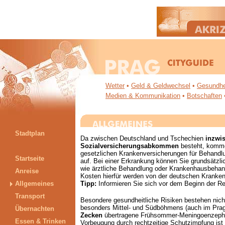
Wetter
•
Geld & Geldwechsel
•
Gesundhe
Medien & Kommunikation
•
Botschaften
Stadtplan
Da zwischen Deutschland und Tschechien
inzwi
Sozialversicherungsabkommen
besteht, komm
gesetzlichen Krankenversicherungen für Behandl
Startseite
auf. Bei
einer Erkrankung können Sie grundsätzli
wie ärztliche Behandlung oder Krankenhausbehan
Anreise
Kosten hierfür werden von der deutschen Krankenv
Allgemeines
Tipp:
Informieren Sie sich vor dem Beginn der Re
Transport
Besondere gesundheitliche Risiken bestehen nich
besonders Mittel- und Südböhmens (auch im Prage
Übernachten
Zecken
übertragene Frühsommer-Meningoenzephali
Essen & Trinken
Vorbeugung durch rechtzeitige Schutzimpfung ist