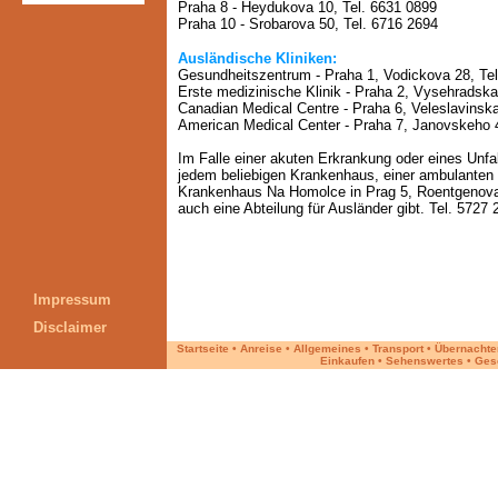
Praha 8 - Heydukova 10, Tel. 6631 0899
Praha 10 - Srobarova 50, Tel. 6716 2694
Ausländische Kliniken:
Gesundheitszentrum - Praha 1, Vodickova 28, Te
Erste medizinische Klinik - Praha 2, Vysehradska
Canadian Medical Centre - Praha 6, Veleslavinska
American Medical Center - Praha 7, Janovskeho 4
Im Falle einer akuten Erkrankung oder eines Unfal
jedem beliebigen Krankenhaus, einer ambulanten E
Krankenhaus Na Homolce in Prag 5, Roentgenova-
auch eine Abteilung für Ausländer gibt. Tel. 5727
Impressum
Disclaimer
Startseite
•
Anreise
•
Allgemeines
•
Transport
•
Übernachte
Einkaufen
•
Sehenswertes
•
Ges