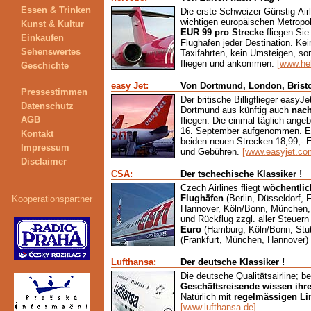
Essen & Trinken
Die erste Schweizer Günstig-Airl
wichtigen europäischen Metrop
Kunst & Kultur
EUR 99 pro Strecke
fliegen Sie
Einkaufen
Flughafen jeder Destination. Ke
Sehenswertes
Taxifahrten, kein Umsteigen, son
fliegen und ankommen.
[www.he
Geschichte
easy Jet:
Von Dortmund, London, Bristo
Pressestimmen
Der britische Billigflieger easyJ
Datenschutz
Dortmund aus künftig auch
nach
AGB
fliegen. Die einmal täglich ang
16. September aufgenommen. Ein
Kontakt
beiden neuen Strecken 18,99,- Eu
Impressum
und Gebühren.
[www.easyjet.co
Disclaimer
CSA:
Der tschechische Klassiker !
Czech Airlines fliegt
wöchentlic
Flughäfen
(Berlin, Düsseldorf, 
Kooperationspartner
Hannover, Köln/Bonn, München, S
und Rückflug zzgl. aller Steuer
Euro
(Hamburg, Köln/Bonn, Stut
(Frankfurt, München, Hannover)
Lufthansa:
Der deutsche Klassiker !
Die deutsche Qualitätsairline; b
Geschäftsreisende wissen ihr
Natürlich mit
regelmässigen Li
[www.lufthansa.de]