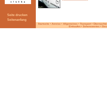
Seite drucken
Seitenanfang
Startseite
•
Anreise
•
Allgemeines
•
Transport
•
Übernachte
Einkaufen
•
Sehenswertes
•
Ges