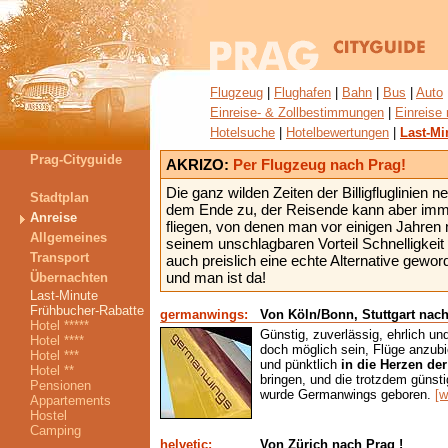
Flugzeug
|
Flughafen
|
Bahn
|
Bus
|
Auto
Einreise- & Zollbestimmungen
|
Einreise 
Hotelsuche
|
Hotelbewertungen
|
Last-Mi
Prag-Cityguide
AKRIZO:
Per Flugzeug nach Prag!
Die ganz wilden Zeiten der Billigfluglinien 
Stadtplan
dem Ende zu, der Reisende kann aber imm
Anreise
fliegen, von denen man vor einigen Jahren
Allgemeines
seinem unschlagbaren Vorteil Schnelligkeit 
Transport
auch preislich eine echte Alternative gewor
und man ist da!
Übernachten
Last-Minute
Frühbucher-Rabatte
germanwings:
Von Köln/Bonn, Stuttgart nach
Hotel *****
Günstig, zuverlässig, ehrlich u
Hotel ****
doch möglich sein, Flüge anzubi
Hotel ***
und pünktlich
in die Herzen de
Hotel **
bringen, und die trotzdem günsti
Pensionen
wurde Germanwings geboren.
[
Appartements
Hostel
Camping
helvetic:
Von Zürich nach Prag !