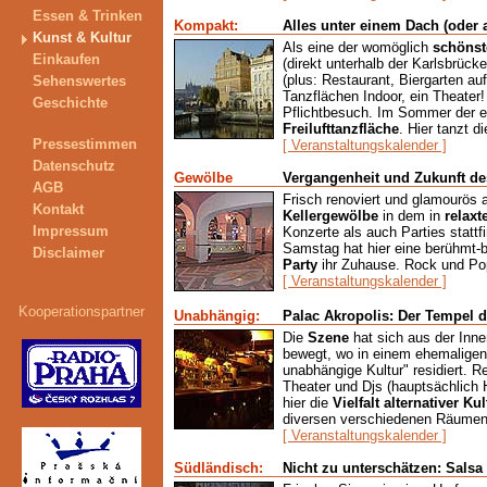
Essen & Trinken
Kompakt:
Alles unter einem Dach (oder
Kunst & Kultur
Als eine der womöglich
schönst
Einkaufen
(direkt unterhalb der Karlsbrücke
(plus: Restaurant, Biergarten au
Sehenswertes
Tanzflächen Indoor, ein Theater!
Geschichte
Pflichtbesuch. Im Sommer der e
Freilufttanzfläche
. Hier tanzt d
Pressestimmen
[ Veranstaltungskalender ]
Datenschutz
Gewölbe
Vergangenheit und Zukunft d
AGB
Frisch renoviert und glamourös 
Kontakt
Kellergewölbe
in dem in
relax
Impressum
Konzerte als auch Parties stattf
Samstag hat hier eine berühmt-
Disclaimer
Party
ihr Zuhause. Rock und Pop 
[ Veranstaltungskalender ]
Kooperationspartner
Unabhängig:
Palac Akropolis: Der Tempel de
Die
Szene
hat sich aus der Inn
bewegt, wo in einem ehemaligen
unabhängige Kultur" residiert. 
Theater und Djs (hauptsächlich
hier die
Vielfalt alternativer Kul
diversen verschiedenen Räume
[ Veranstaltungskalender ]
Südländisch:
Nicht zu unterschätzen: Salsa