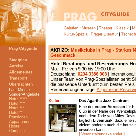
Galerien
|
Museen
|
Theater
|
Klassik
|
M
Kultur-Spezial: Prager Literatur
|
Tschech
Prag-Cityguide
AKRIZO:
Musikclubs in Prag - Starkes N
Geschmack
Stadtplan
Hotel Beratungs- und Reservierungs-Hot
Anreise
Mo. - Fr.: von 9:30 bis 19:00 Uhr:
Allgemeines
Deutschland:
0234 3386 903
| International
Transport
Unser Team von Prag-Spezialisten berät Sie
die passende Unterkunft zum besten Preis 
Übernachten
Reservierungsanfrage:
Allgemeine Reservi
Last-Minute
Sonder-Angebote
Hotel *****
Keller:
Das Agartha Jazz Centrum
Hotel ****
Eine der
ersten Adressen
für Fr
Hotel ***
Club in der Nähe des Wenzelspla
Hotel **
nach dem Tode von Miles Davis er
Pensionen
täglich Livemusik
, dazu einen
Appartements
vielem anderen auch die hausei
Hostel
erwerben kann.
Camping
[ Veranstaltungskalender ]