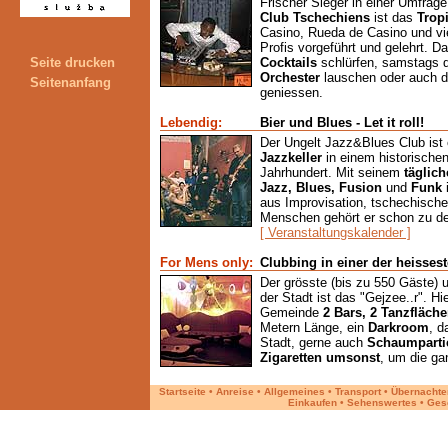
Frischer Sieger in einer Umfra
Club Tschechiens
ist das
Trop
Casino, Rueda de Casino und vie
Profis vorgeführt und gelehrt. 
Seite drucken
Cocktails
schlürfen, samstags 
Orchester
lauschen oder auch de
Seitenanfang
geniessen.
Lebendig:
Bier und Blues - Let it roll!
Der Ungelt Jazz&Blues Club ist 
Jazzkeller
in einem historisch
Jahrhundert. Mit seinem
täglic
Jazz, Blues, Fusion
und
Funk
aus Improvisation, tschechische
Menschen gehört er schon zu de
[ Veranstaltungskalender ]
For Mens only:
Clubbing in einer der heisses
Der grösste (bis zu 550 Gäste)
der Stadt ist das "Gejzee..r". Hi
Gemeinde
2 Bars, 2 Tanzfläch
Metern Länge, ein
Darkroom
, d
Stadt, gerne auch
Schaumparti
Zigaretten umsonst
, um die ga
Startseite
•
Anreise
•
Allgemeines
•
Transport
•
Übernachte
Einkaufen
•
Sehenswertes
•
Ges